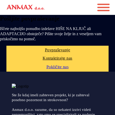
Pošljite povpraševanje
Iščete najboljšo ponudbo izdelave HIŠE NA KLJUČ ali
ADAPTACIJO obstoječe? Pišite svoje želje in z veseljem vam
priskočimo na pomoč.
Povpraševanje
Kontaktirajte nas
Pokličite nas
Ste že kdaj imeli zahteven projekt, ki je zahteval
posebno pozornost in strokovnost?
Anmax d.o.o. razume, da so nekateri izzivi videti
nepremostljivi, zato smo se specializirali za nudenje