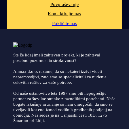
Povpraševanje
Kontaktirajte nas
Pokličite nas
Ste že kdaj imeli zahteven projekt, ki je zahteval
posebno pozornost in strokovnost?
Anmax d.o.o. razume, da so nekateri izzivi videti
nepremostljivi, zato smo se specializirali za nudenje
celovitih rešitev za vaše potrebe.
Od naše ustanovitve leta 1997 smo bili nepogrešljiv
partner za številne stranke z raznolikimi potrebami. Naše
bogate izkušnje in znanje so nam omogočili, da smo se
uveljavili kot eno izmed vodilnih gradbenih podjetij na
območju. Naš sedež je na Usnjarski cesti 18D, 1275
Šmartno pri Litiji.