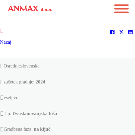
Nazaj
Osrednjeslovenska
začetek gradnje:
2024
vseljivo:
Tip:
Dvostanovanjska hiša
Gradbena faza:
na ključ