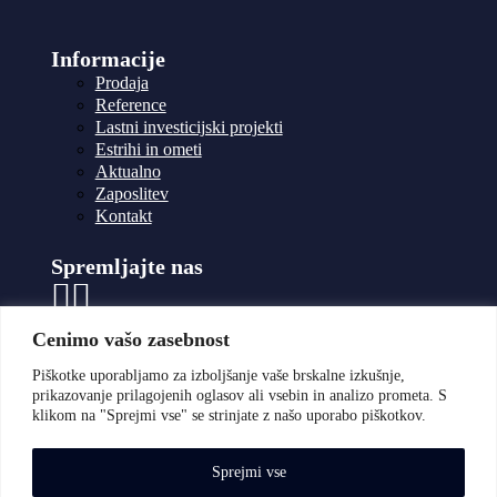
Informacije
Prodaja
Reference
Lastni investicijski projekti
Estrihi in ometi
Aktualno
Zaposlitev
Kontakt
Spremljajte nas
Kontakti
Cenimo vašo zasebnost
01 898
13 40
Piškotke uporabljamo za izboljšanje vaše brskalne izkušnje,
041
prikazovanje prilagojenih oglasov ali vsebin in analizo prometa. S
685
klikom na "Sprejmi vse" se strinjate z našo uporabo piškotkov.
742
anmax@siol.net
Sprejmi vse
Usnjarska cesta 18D