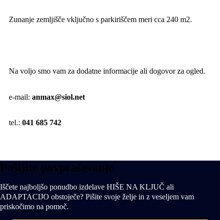
Zunanje zemljišče vključno s parkiriščem meri cca 240 m2.
Na voljo smo vam za dodatne informacije ali dogovor za ogled.
e-mail:
anmax@siol.net
tel.:
041 685 742
Pošljite povpraševanje
Iščete najboljšo ponudbo izdelave HIŠE NA KLJUČ ali
ADAPTACIJO obstoječe? Pišite svoje želje in z veseljem vam
priskočimo na pomoč.