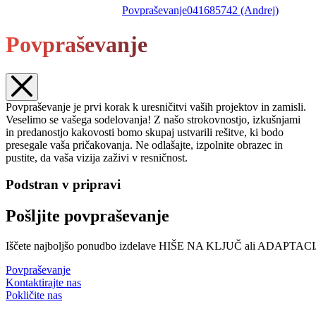
Povpraševanje
041685742 (Andrej)
Povpraševanje
Povpraševanje je prvi korak k uresničitvi vaših projektov in zamisli.
Veselimo se vašega sodelovanja! Z našo strokovnostjo, izkušnjami
in predanostjo kakovosti bomo skupaj ustvarili rešitve, ki bodo
presegale vaša pričakovanja. Ne odlašajte, izpolnite obrazec in
pustite, da vaša vizija zaživi v resničnost.
Podstran v pripravi
Pošljite povpraševanje
Iščete najboljšo ponudbo izdelave HIŠE NA KLJUČ ali ADAPTACIJO o
Povpraševanje
Kontaktirajte nas
Pokličite nas