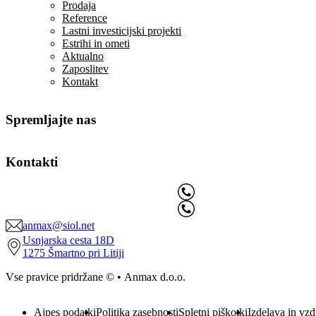
Prodaja
Reference
Lastni investicijski projekti
Estrihi in ometi
Aktualno
Zaposlitev
Kontakt
Spremljajte nas
Kontakti
anmax@siol.net
Usnjarska cesta 18D
1275 Šmartno pri Litiji
Vse pravice pridržane © • Anmax d.o.o.
Ajpes podatki
Politika zasebnosti
Spletni piškotki
Izdelava in vz