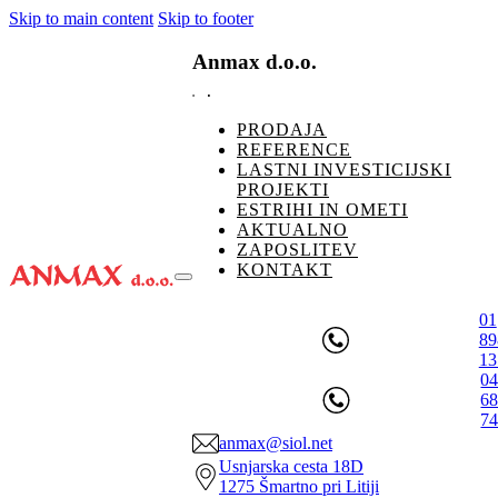
Skip to main content
Skip to footer
Anmax d.o.o.
PRODAJA
REFERENCE
LASTNI INVESTICIJSKI
PROJEKTI
ESTRIHI IN OMETI
AKTUALNO
ZAPOSLITEV
KONTAKT
01
89
13
0
6
7
anmax@siol.net
Usnjarska cesta 18D
1275 Šmartno pri Litiji