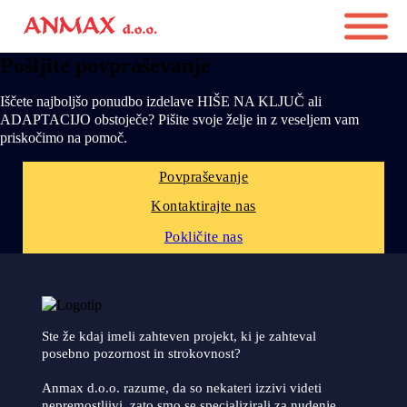
Pošljite povpraševanje
Iščete najboljšo ponudbo izdelave HIŠE NA KLJUČ ali
ADAPTACIJO obstoječe? Pišite svoje želje in z veseljem vam
priskočimo na pomoč.
Povpraševanje
Kontaktirajte nas
Pokličite nas
Ste že kdaj imeli zahteven projekt, ki je zahteval
posebno pozornost in strokovnost?
Anmax d.o.o. razume, da so nekateri izzivi videti
nepremostljivi, zato smo se specializirali za nudenje